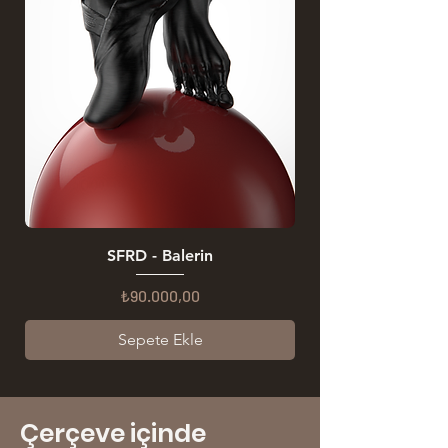
SFRD - Balerin
Price
₺90.000,00
Sepete Ekle
Çerçeve içinde