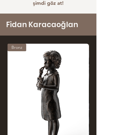
şimdi göz at!
Fidan Karacaoğlan
Bronz
El boyama