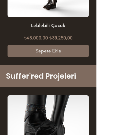
Leblebili Çocuk
Regular Price
Sale Price
₺45.000,00
₺38.250,00
Sepete Ekle
Suffer'red Projeleri